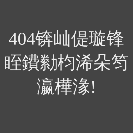
404锛屾偍璇锋
眰鐨勬枃浠朵笉
瀛樺湪!