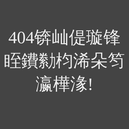
404锛屾偍璇锋
眰鐨勬枃浠朵笉
瀛樺湪!