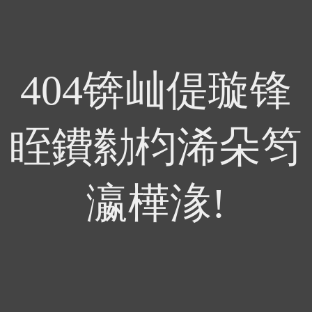
404锛屾偍璇锋
眰鐨勬枃浠朵笉
瀛樺湪!